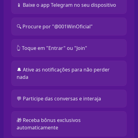
📱 Baixe o app Telegram no seu dispositivo
🔍 Procure por "@001WinOficial"
👆 Toque em "Entrar" ou "Join"
🔔 Ative as notificações para não perder
nada
💬 Participe das conversas e interaja
🎁 Receba bônus exclusivos
automaticamente