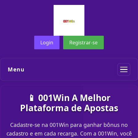
Login
Registrar-se
Menu
📱 001Win A Melhor
Plataforma de Apostas
Cadastre-se na 001Win para ganhar bônus no
cadastro e em cada recarga. Com a 001Win, você