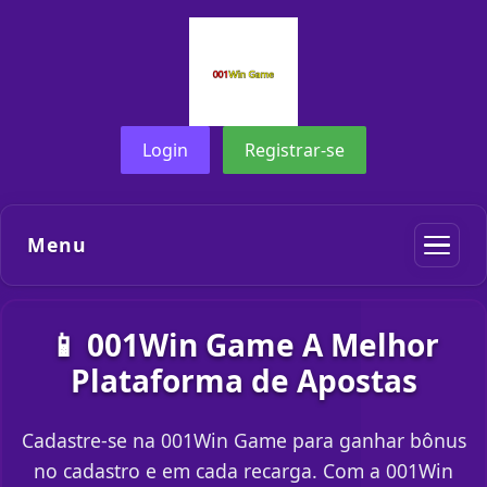
Login
Registrar-se
Menu
📱 001Win Game A Melhor
Plataforma de Apostas
Cadastre-se na 001Win Game para ganhar bônus
no cadastro e em cada recarga. Com a 001Win