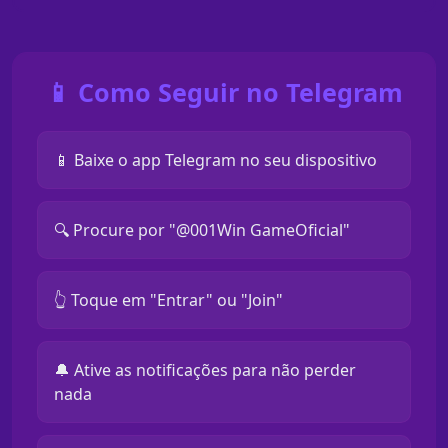
📱 Como Seguir no Telegram
📱 Baixe o app Telegram no seu dispositivo
🔍 Procure por "@001Win GameOficial"
👆 Toque em "Entrar" ou "Join"
🔔 Ative as notificações para não perder
nada