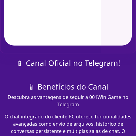
📱 Canal Oficial no Telegram!
📱 Benefícios do Canal
Descubra as vantagens de seguir a 001Win Game no
Telegram
O chat integrado do cliente PC oferece funcionalidades
avançadas como envio de arquivos, histórico de
conversas persistente e múltiplas salas de chat. O