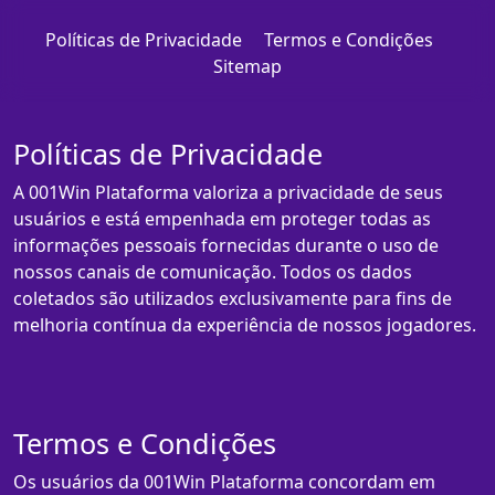
Políticas de Privacidade
Termos e Condições
Sitemap
Políticas de Privacidade
A 001Win Plataforma valoriza a privacidade de seus
usuários e está empenhada em proteger todas as
informações pessoais fornecidas durante o uso de
nossos canais de comunicação. Todos os dados
coletados são utilizados exclusivamente para fins de
melhoria contínua da experiência de nossos jogadores.
Termos e Condições
Os usuários da 001Win Plataforma concordam em