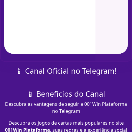
📱 Canal Oficial no Telegram!
📱 Benefícios do Canal
Descubra as vantagens de seguir a 001Win Plataforma
no Telegram
Descubra os jogos de cartas mais populares no site
001Win Plataforma
, suas regras e a experiência social