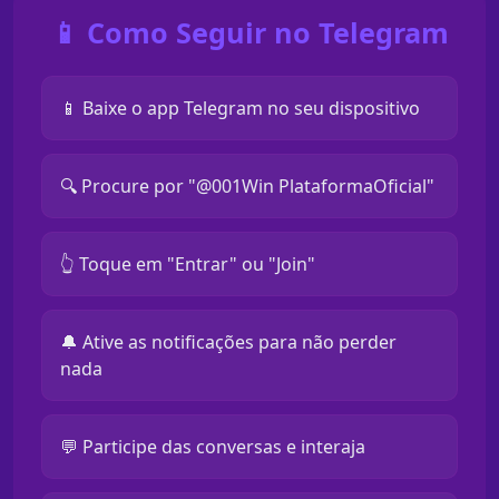
📱 Como Seguir no Telegram
📱 Baixe o app Telegram no seu dispositivo
🔍 Procure por "@001Win PlataformaOficial"
👆 Toque em "Entrar" ou "Join"
🔔 Ative as notificações para não perder
nada
💬 Participe das conversas e interaja