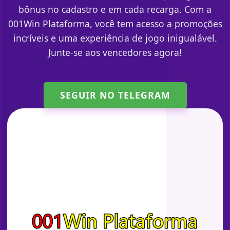
bônus no cadastro e em cada recarga. Com a
001Win Plataforma, você tem acesso a promoções
incríveis e uma experiência de jogo inigualável.
Junte-se aos vencedores agora!
SEGUIR NO TELEGRAM