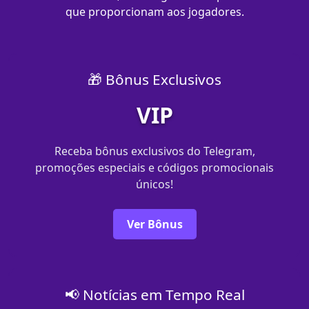
que proporcionam aos jogadores.
🎁 Bônus Exclusivos
VIP
Receba bônus exclusivos do Telegram,
promoções especiais e códigos promocionais
únicos!
Ver Bônus
📢 Notícias em Tempo Real