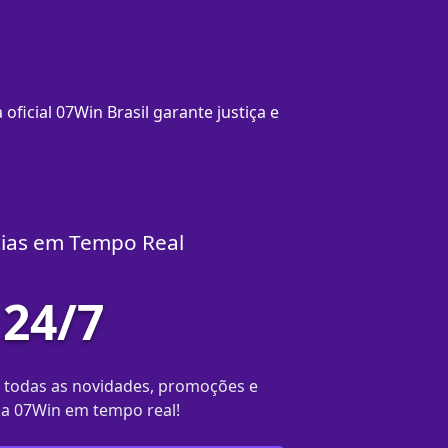
icial 07Win Brasil garante justiça e
cias em Tempo Real
24/7
e todas as novidades, promoções e
a 07Win em tempo real!