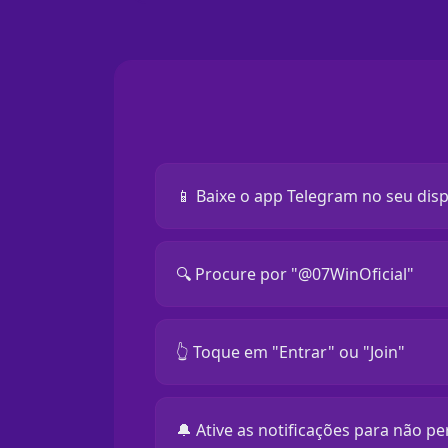
📱 Baixe o app Telegram no seu disp
🔍 Procure por "@07WinOficial"
👆 Toque em "Entrar" ou "Join"
🔔 Ative as notificações para não p