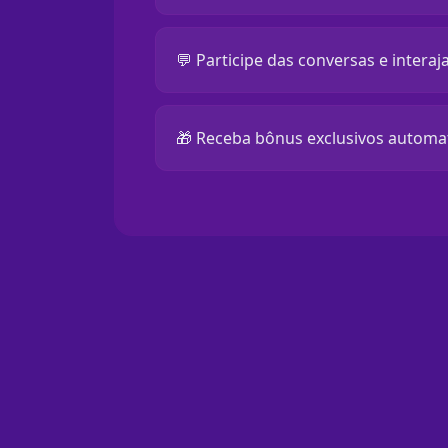
💬 Participe das conversas e interaj
🎁 Receba bônus exclusivos autom