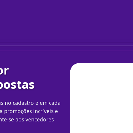
or
postas
s no cadastro e em cada
a promoções incríveis e
unte-se aos vencedores