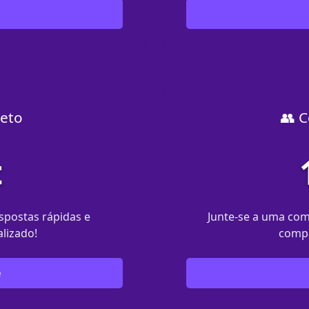
reto
👥 
t
espostas rápidas e
Junte-se a uma com
lizado!
compa
e