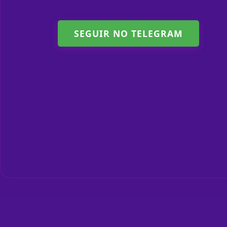
SEGUIR NO TELEGRAM