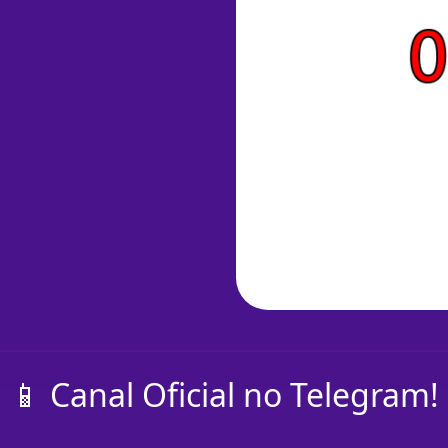
📱 Canal Oficial no Telegram!