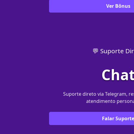
Ver Bônus
💬 Suporte Di
Cha
Suporte direto via Telegram, r
atendimento persona
Falar Suport