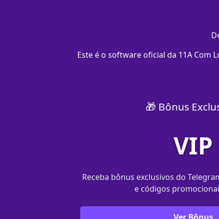
De
Este é o software oficial da 11A Com L
🎁 Bônus Exclu
VIP
Receba bônus exclusivos do Telegra
e códigos promocionai
Ver Bônus