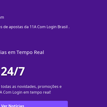
ram
os de apostas da 11A Com Login Brasil .
cias em Tempo Real
24/7
e todas as novidades, promoções e
A Com Login em tempo real!
Ver Notícias