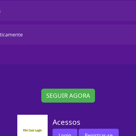
a
aticamente
SEGUIR AGORA
Acessos
Login
Registrar-se