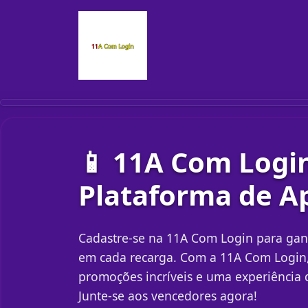
📱 11A Com Logi
Plataforma de A
Cadastre-se na 11A Com Login para gan
em cada recarga. Com a 11A Com Login,
promoções incríveis e uma experiência d
Junte-se aos vencedores agora!