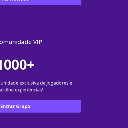
Comunidade VIP
1000+
unidade exclusiva de jogadores e
rtilhe experiências!
Entrar Grupo