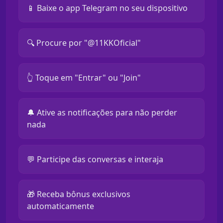
📱 Baixe o app Telegram no seu dispositivo
🔍 Procure por "@11KKOficial"
👆 Toque em "Entrar" ou "Join"
🔔 Ative as notificações para não perder
nada
💬 Participe das conversas e interaja
🎁 Receba bônus exclusivos
automaticamente