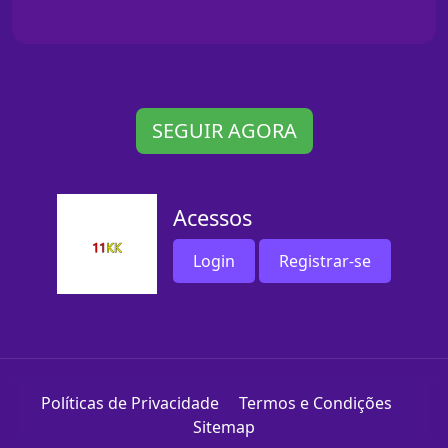
SEGUIR AGORA
Acessos
Login
Registrar-se
Políticas de Privacidade
Termos e Condições
Sitemap