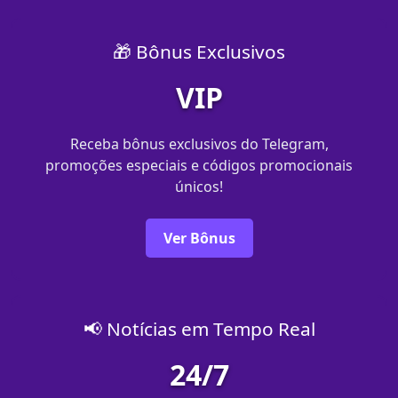
🎁 Bônus Exclusivos
VIP
Receba bônus exclusivos do Telegram,
promoções especiais e códigos promocionais
únicos!
Ver Bônus
📢 Notícias em Tempo Real
24/7