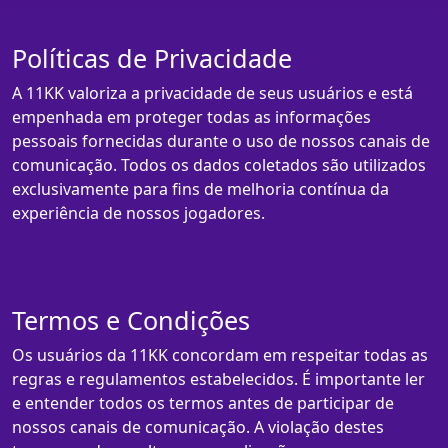
Políticas de Privacidade
A 11KK valoriza a privacidade de seus usuários e está
empenhada em proteger todas as informações
pessoais fornecidas durante o uso de nossos canais de
comunicação. Todos os dados coletados são utilizados
exclusivamente para fins de melhoria contínua da
experiência de nossos jogadores.
Termos e Condições
Os usuários da 11KK concordam em respeitar todas as
regras e regulamentos estabelecidos. É importante ler
e entender todos os termos antes de participar de
nossos canais de comunicação. A violação destes