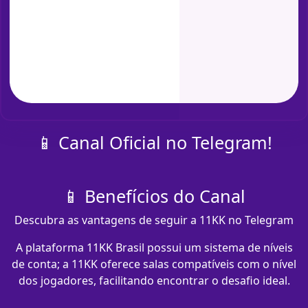
📱 Canal Oficial no Telegram!
📱 Benefícios do Canal
Descubra as vantagens de seguir a 11KK no Telegram
A plataforma 11KK Brasil possui um sistema de níveis
de conta; a 11KK oferece salas compatíveis com o nível
dos jogadores, facilitando encontrar o desafio ideal.