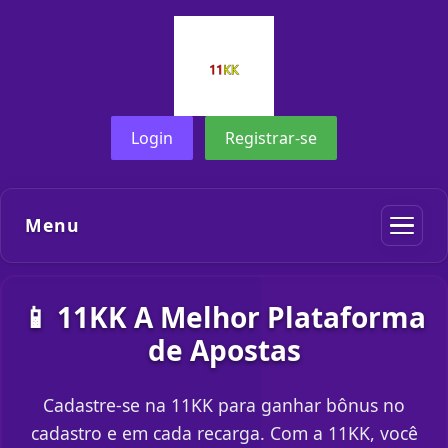
Login
Registrar-se
Menu
📱 11KK A Melhor Plataforma
de Apostas
Cadastre-se na 11KK para ganhar bônus no
cadastro e em cada recarga. Com a 11KK, você