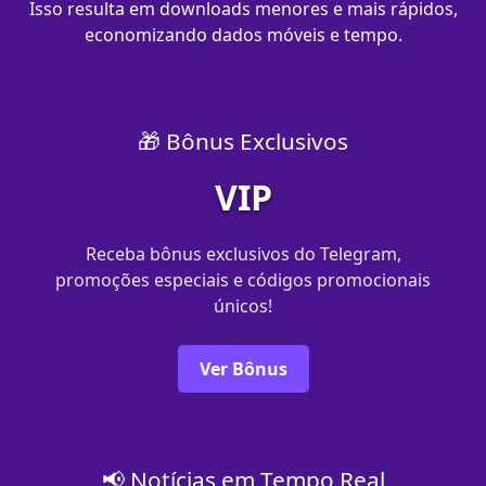
Isso resulta em downloads menores e mais rápidos,
economizando dados móveis e tempo.
🎁 Bônus Exclusivos
VIP
Receba bônus exclusivos do Telegram,
promoções especiais e códigos promocionais
únicos!
Ver Bônus
📢 Notícias em Tempo Real