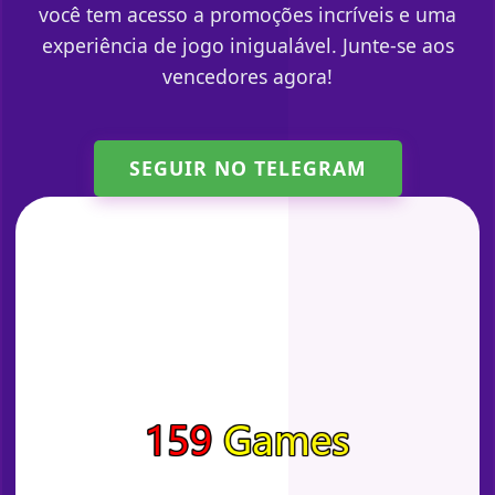
você tem acesso a promoções incríveis e uma
experiência de jogo inigualável. Junte-se aos
vencedores agora!
SEGUIR NO TELEGRAM