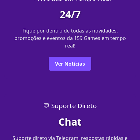
24/7
Fique por dentro de todas as novidades,
promoções e eventos da 159 Games em tempo
real!
Ver Notícias
💬 Suporte Direto
Chat
Suporte direto via Telegram, respostas rápidas e