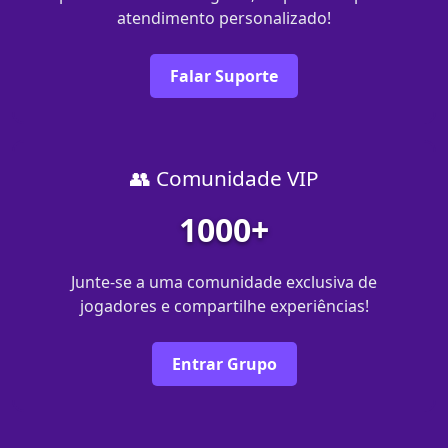
atendimento personalizado!
Falar Suporte
👥 Comunidade VIP
1000+
Junte-se a uma comunidade exclusiva de
jogadores e compartilhe experiências!
Entrar Grupo