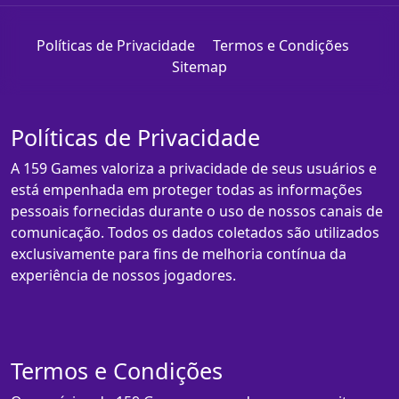
Políticas de Privacidade
Termos e Condições
Sitemap
Políticas de Privacidade
A 159 Games valoriza a privacidade de seus usuários e
está empenhada em proteger todas as informações
pessoais fornecidas durante o uso de nossos canais de
comunicação. Todos os dados coletados são utilizados
exclusivamente para fins de melhoria contínua da
experiência de nossos jogadores.
Termos e Condições