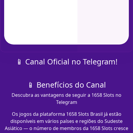
📱 Canal Oficial no Telegram!
📱 Benefícios do Canal
Descubra as vantagens de seguir a 1658 Slots no
Telegram
Os jogos da plataforma 1658 Slots Brasil já estão
disponíveis em vários países e regiões do Sudeste
Asiático — o número de membros da 1658 Slots cresce