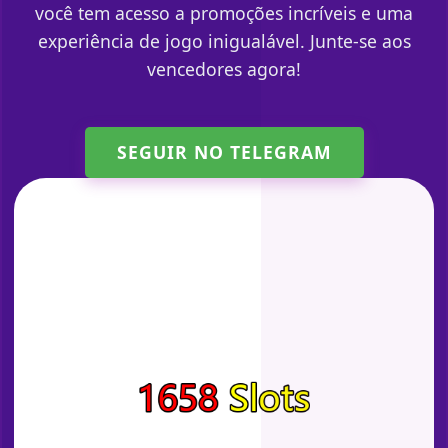
você tem acesso a promoções incríveis e uma
experiência de jogo inigualável. Junte-se aos
vencedores agora!
SEGUIR NO TELEGRAM