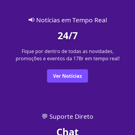
📢 Notícias em Tempo Real
24/7
Fique por dentro de todas as novidades,
promoções e eventos da 17Br em tempo real!
Ver Notícias
💬 Suporte Direto
Chat