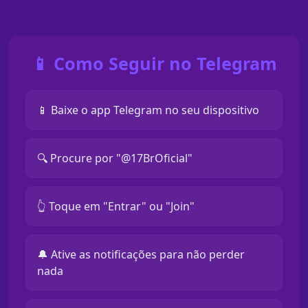
📱 Como Seguir no Telegram
📱 Baixe o app Telegram no seu dispositivo
🔍 Procure por "@17BrOficial"
👆 Toque em "Entrar" ou "Join"
🔔 Ative as notificações para não perder
nada