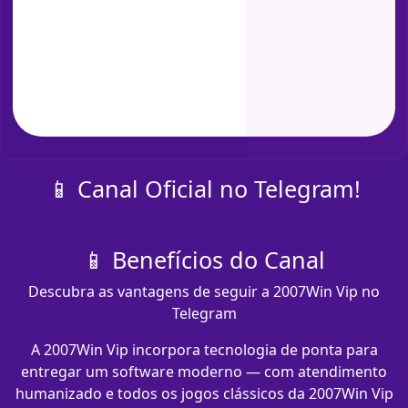
📱 Canal Oficial no Telegram!
📱 Benefícios do Canal
Descubra as vantagens de seguir a 2007Win Vip no
Telegram
A 2007Win Vip incorpora tecnologia de ponta para
entregar um software moderno — com atendimento
humanizado e todos os jogos clássicos da 2007Win Vip