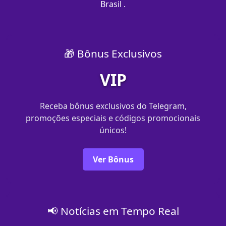
Brasil .
🎁 Bônus Exclusivos
VIP
Receba bônus exclusivos do Telegram,
promoções especiais e códigos promocionais
únicos!
Ver Bônus
📢 Notícias em Tempo Real