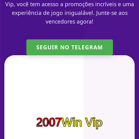
Vip, você tem acesso a promoções incríveis e uma
experiência de jogo inigualável. Junte-se aos
vencedores agora!
SEGUIR NO TELEGRAM