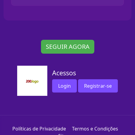
SEGUIR AGORA
Acessos
Login
Registrar-se
Políticas de Privacidade
Termos e Condições