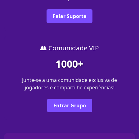
Falar Suporte
👥 Comunidade VIP
1000+
Junte-se a uma comunidade exclusiva de
jogadores e compartilhe experiências!
Entrar Grupo