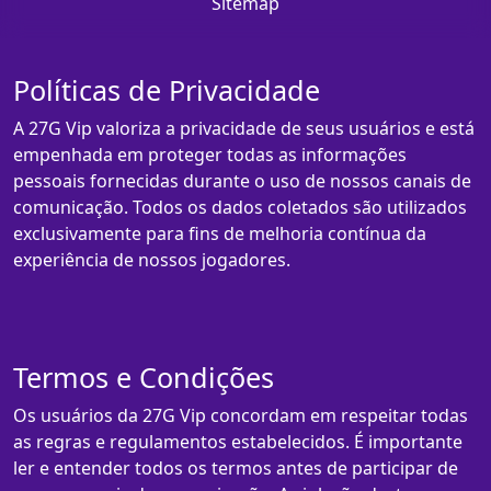
Sitemap
Políticas de Privacidade
A 27G Vip valoriza a privacidade de seus usuários e está
empenhada em proteger todas as informações
pessoais fornecidas durante o uso de nossos canais de
comunicação. Todos os dados coletados são utilizados
exclusivamente para fins de melhoria contínua da
experiência de nossos jogadores.
Termos e Condições
Os usuários da 27G Vip concordam em respeitar todas
as regras e regulamentos estabelecidos. É importante
ler e entender todos os termos antes de participar de