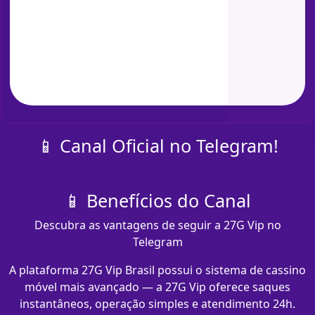
📱 Canal Oficial no Telegram!
📱 Benefícios do Canal
Descubra as vantagens de seguir a 27G Vip no
Telegram
A plataforma 27G Vip Brasil possui o sistema de cassino
móvel mais avançado — a 27G Vip oferece saques
instantâneos, operação simples e atendimento 24h.