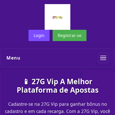
Login
Registrar-se
Menu
📱 27G Vip A Melhor
Plataforma de Apostas
Cadastre-se na 27G Vip para ganhar bônus no
cadastro e em cada recarga. Com a 27G Vip, você