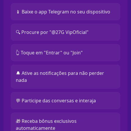
📱 Baixe o app Telegram no seu dispositivo
🔍 Procure por "@27G VipOficial"
👆 Toque em "Entrar" ou "Join"
🔔 Ative as notificações para não perder
nada
💬 Participe das conversas e interaja
🎁 Receba bônus exclusivos
automaticamente