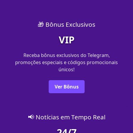
🎁 Bônus Exclusivos
VIP
Receba bônus exclusivos do Telegram,
promoções especiais e códigos promocionais
únicos!
Ver Bônus
📢 Notícias em Tempo Real
24/7