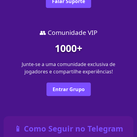
Falar Suporte
👥 Comunidade VIP
1000+
Junte-se a uma comunidade exclusiva de
jogadores e compartilhe experiências!
Entrar Grupo
📱 Como Seguir no Telegram