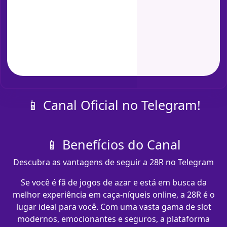
📱 Canal Oficial no Telegram!
📱 Benefícios do Canal
Descubra as vantagens de seguir a 28R no Telegram
Se você é fã de jogos de azar e está em busca da
melhor experiência em caça-níqueis online, a 28R é o
lugar ideal para você. Com uma vasta gama de slot
modernos, emocionantes e seguros, a plataforma