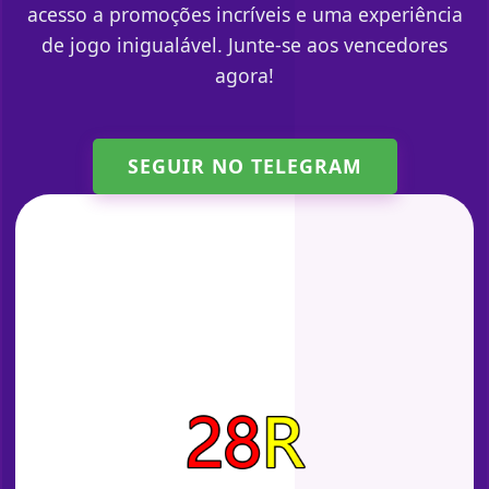
acesso a promoções incríveis e uma experiência
de jogo inigualável. Junte-se aos vencedores
agora!
SEGUIR NO TELEGRAM