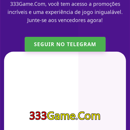
333Game.Com, você tem acesso a promoções
incríveis e uma experiência de jogo inigualável.
Junte-se aos vencedores agora!
SEGUIR NO TELEGRAM