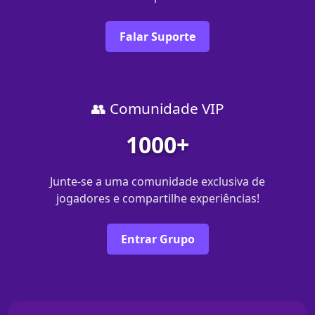
Falar Suporte
👥 Comunidade VIP
1000+
Junte-se a uma comunidade exclusiva de
jogadores e compartilhe experiências!
Entrar Grupo