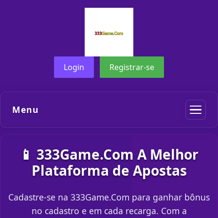
Login
Registrar-se
Menu
📱 333Game.Com A Melhor
Plataforma de Apostas
Cadastre-se na 333Game.Com para ganhar bônus
no cadastro e em cada recarga. Com a