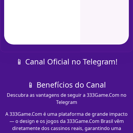
📱 Canal Oficial no Telegram!
📱 Benefícios do Canal
Descubra as vantagens de seguir a 333Game.Com no
Telegram
A 333Game.Com é uma plataforma de grande impacto
— o design e os jogos da 333Game.Com Brasil vêm
diretamente dos cassinos reais, garantindo uma