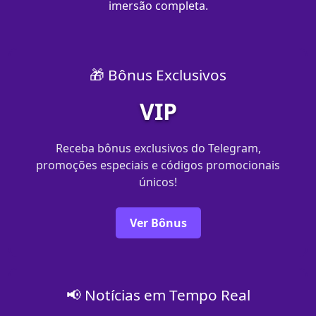
imersão completa.
🎁 Bônus Exclusivos
VIP
Receba bônus exclusivos do Telegram,
promoções especiais e códigos promocionais
únicos!
Ver Bônus
📢 Notícias em Tempo Real