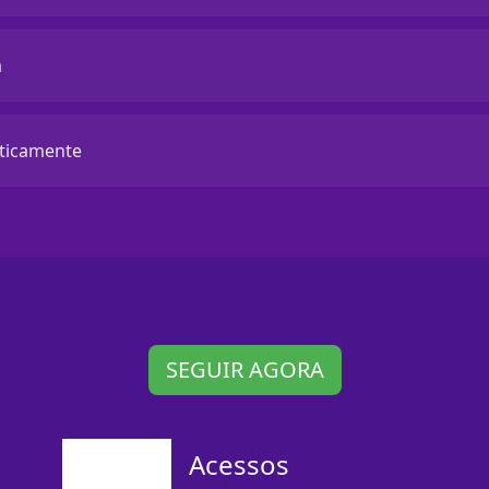
a
aticamente
SEGUIR AGORA
Acessos