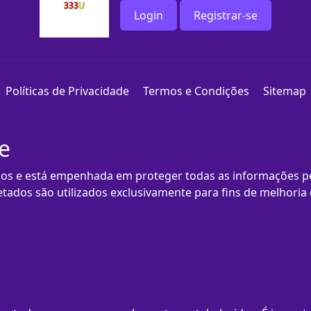
Login
Registrar-se
Políticas de Privacidade
Termos e Condições
Sitemap
de
rios e está empenhada em proteger todas as informações p
tados são utilizados exclusivamente para fins de melhoria