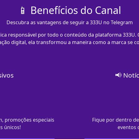
📱 Benefícios do Canal
Descubra as vantagens de seguir a 333U no Telegram
égica responsável por todo o conteúdo da plataforma 333U.
ção digital, ela transformou a maneira como a marca se c
sivos
📢 Notí
m, promoções especiais
Fique por dentro d
s únicos!
eventos 