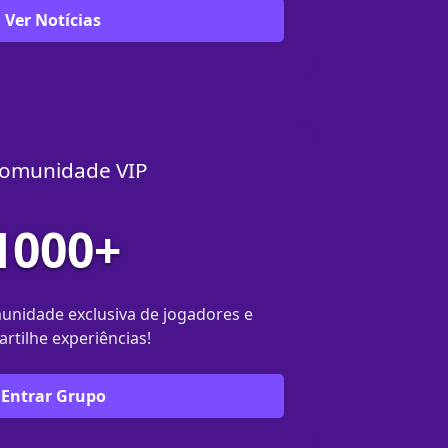
Ver Notícias
Comunidade VIP
1000+
unidade exclusiva de jogadores e
rtilhe experiências!
Entrar Grupo