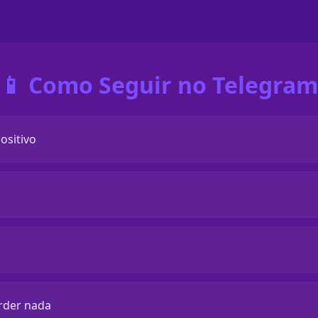
📱 Como Seguir no Telegram
ositivo
erder nada