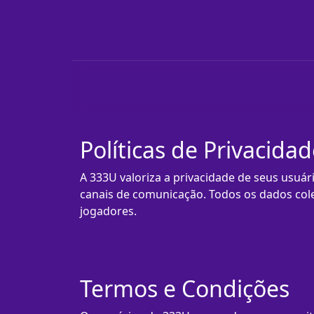
Políticas de Privacida
A 333U valoriza a privacidade de seus usuá
canais de comunicação. Todos os dados cole
jogadores.
Termos e Condições