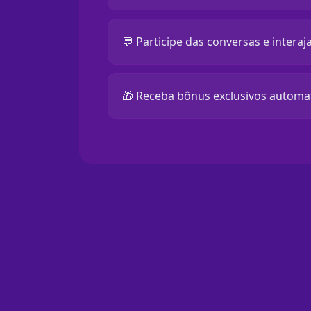
💬 Participe das conversas e interaj
🎁 Receba bônus exclusivos autom