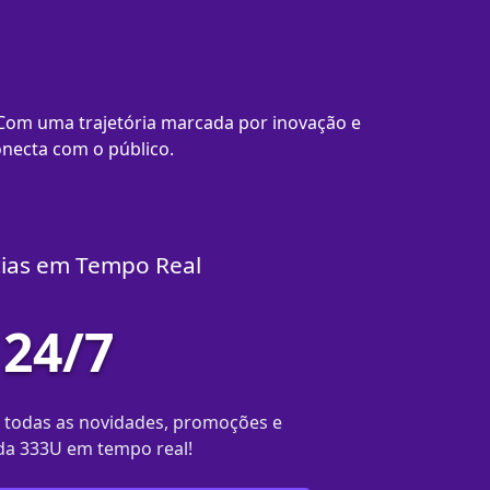
 Com uma trajetória marcada por inovação e
onecta com o público.
cias em Tempo Real
24/7
e todas as novidades, promoções e
da 333U em tempo real!