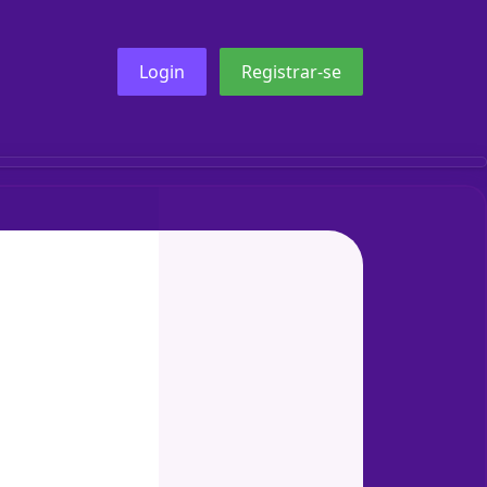
Login
Registrar-se