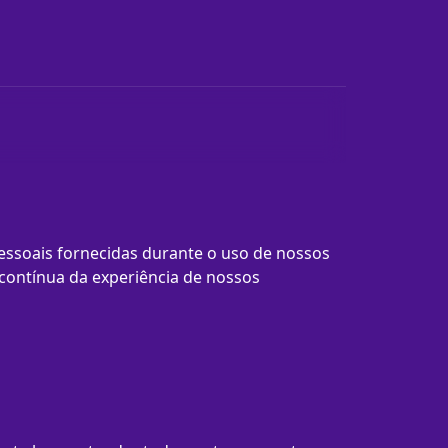
essoais fornecidas durante o uso de nossos
 contínua da experiência de nossos