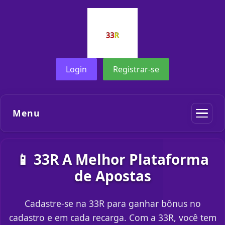
Login
Registrar-se
Menu
📱 33R A Melhor Plataforma
de Apostas
Cadastre-se na 33R para ganhar bônus no
cadastro e em cada recarga. Com a 33R, você tem