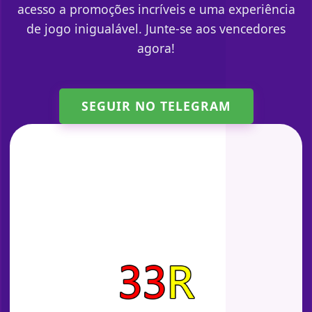
acesso a promoções incríveis e uma experiência
de jogo inigualável. Junte-se aos vencedores
agora!
SEGUIR NO TELEGRAM