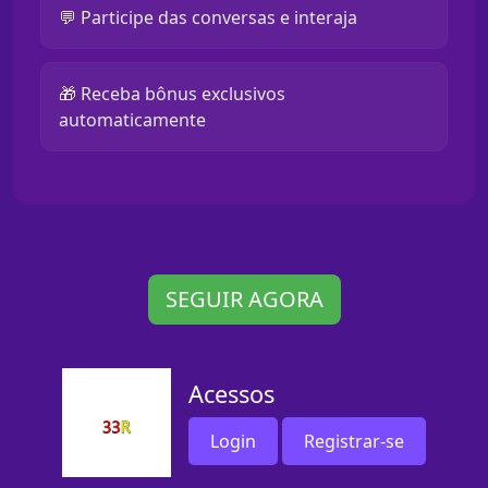
💬 Participe das conversas e interaja
🎁 Receba bônus exclusivos
automaticamente
SEGUIR AGORA
Acessos
Login
Registrar-se