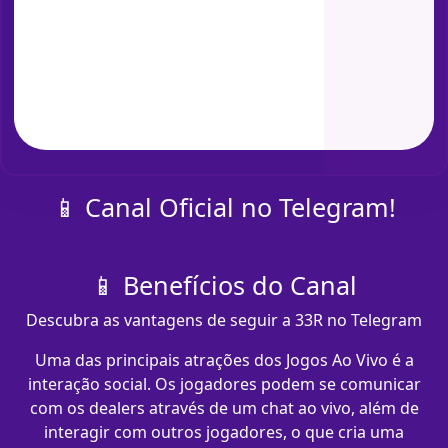
📱 Canal Oficial no Telegram!
📱 Benefícios do Canal
Descubra as vantagens de seguir a 33R no Telegram
Uma das principais atrações dos Jogos Ao Vivo é a
interação social. Os jogadores podem se comunicar
com os dealers através de um chat ao vivo, além de
interagir com outros jogadores, o que cria uma