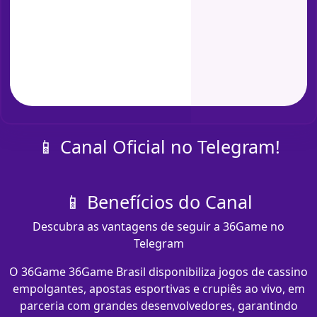
📱 Canal Oficial no Telegram!
📱 Benefícios do Canal
Descubra as vantagens de seguir a 36Game no
Telegram
O 36Game 36Game Brasil disponibiliza jogos de cassino
empolgantes, apostas esportivas e crupiês ao vivo, em
parceria com grandes desenvolvedores, garantindo