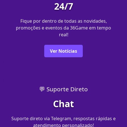
24/7
Fique por dentro de todas as novidades,
promoções e eventos da 36Game em tempo
real!
Ver Notícias
💬 Suporte Direto
Chat
Suporte direto via Telegram, respostas rápidas e
atendimento personalizado!