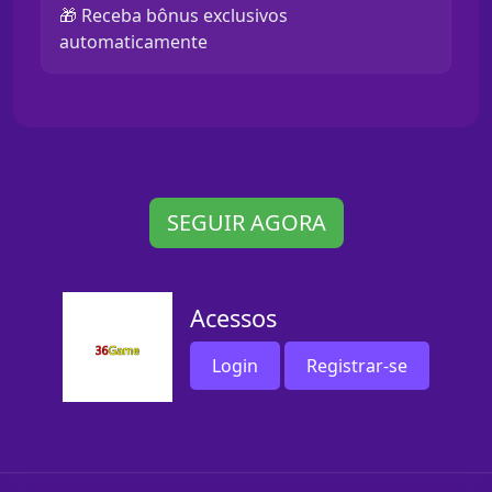
🎁 Receba bônus exclusivos
automaticamente
SEGUIR AGORA
Acessos
Login
Registrar-se