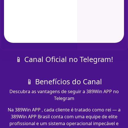
📱 Canal Oficial no Telegram!
📱 Benefícios do Canal
Descubra as vantagens de seguir a 389Win APP no
Telegram
Na 389Win APP , cada cliente é tratado como rei — a
389Win APP Brasil conta com uma equipe de elite
profissional e um sistema operacional impecável e