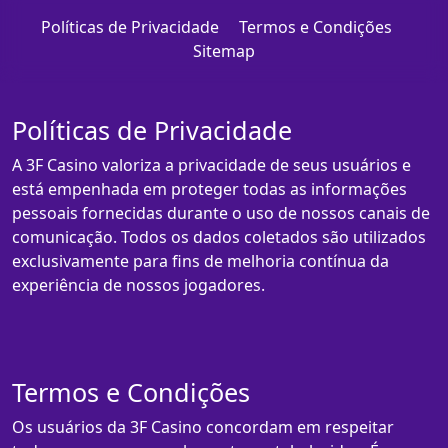
Políticas de Privacidade
Termos e Condições
Sitemap
Políticas de Privacidade
A 3F Casino valoriza a privacidade de seus usuários e
está empenhada em proteger todas as informações
pessoais fornecidas durante o uso de nossos canais de
comunicação. Todos os dados coletados são utilizados
exclusivamente para fins de melhoria contínua da
experiência de nossos jogadores.
Termos e Condições
Os usuários da 3F Casino concordam em respeitar