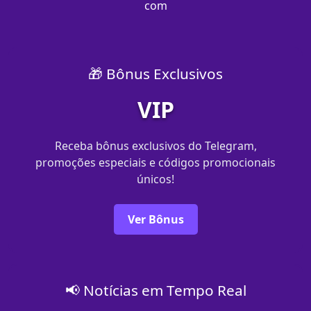
com
🎁 Bônus Exclusivos
VIP
Receba bônus exclusivos do Telegram,
promoções especiais e códigos promocionais
únicos!
Ver Bônus
📢 Notícias em Tempo Real