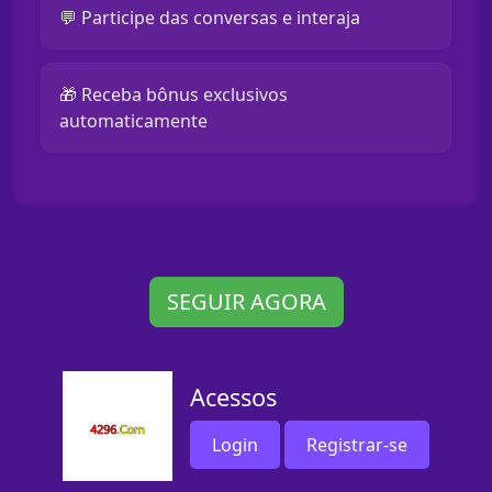
💬 Participe das conversas e interaja
🎁 Receba bônus exclusivos
automaticamente
SEGUIR AGORA
Acessos
Login
Registrar-se