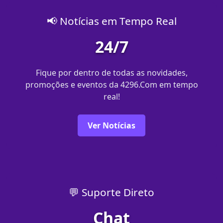
📢 Notícias em Tempo Real
24/7
Fique por dentro de todas as novidades,
promoções e eventos da 4296.Com em tempo
real!
Ver Notícias
💬 Suporte Direto
Chat