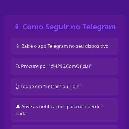
📱 Como Seguir no Telegram
📱 Baixe o app Telegram no seu dispositivo
🔍 Procure por "@4296.ComOficial"
👆 Toque em "Entrar" ou "Join"
🔔 Ative as notificações para não perder
nada