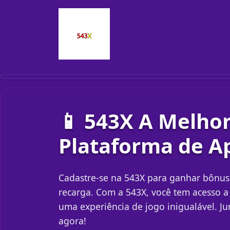
📱 543X A Melho
Plataforma de A
Cadastre-se na 543X para ganhar bônus
recarga. Com a 543X, você tem acesso a
uma experiência de jogo inigualável. J
agora!