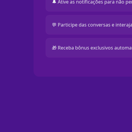
🔔 Ative as notificações para não p
💬 Participe das conversas e interaj
🎁 Receba bônus exclusivos autom