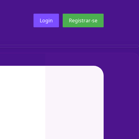
Login
Registrar-se