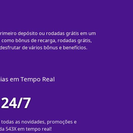
primeiro depósito ou rodadas grátis em um
s como bônus de recarga, rodadas grátis,
sfrutar de vários bônus e benefícios.
cias em Tempo Real
24/7
e todas as novidades, promoções e
da 543X em tempo real!