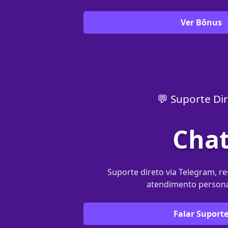
Ver Bônus
💬 Suporte Di
Cha
Suporte direto via Telegram, r
atendimento persona
Falar Suport