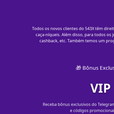
Todos os novos clientes do 543X têm dire
caça-níqueis. Além disso, para todos os
cashback, etc. Também temos um progr
🎁 Bônus Exclu
VIP
Receba bônus exclusivos do Telegra
e códigos promocionai