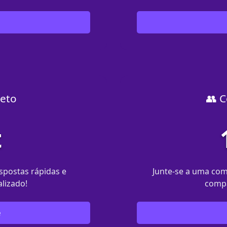
reto
👥 
t
espostas rápidas e
Junte-se a uma com
lizado!
compa
e