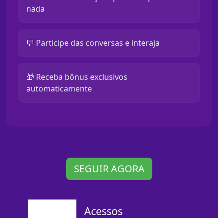
nada
💬 Participe das conversas e interaja
🎁 Receba bônus exclusivos
automaticamente
SEGUIR AGORA
Acessos