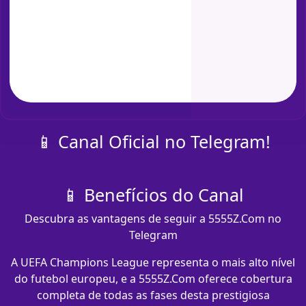
📱 Canal Oficial no Telegram!
📱 Benefícios do Canal
Descubra as vantagens de seguir a 5555Z.Com no
Telegram
A UEFA Champions League representa o mais alto nível
do futebol europeu, e a 5555Z.Com oferece cobertura
completa de todas as fases desta prestigiosa