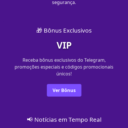
segurança.
🎁 Bônus Exclusivos
VIP
Receba bônus exclusivos do Telegram,
promoções especiais e códigos promocionais
únicos!
Ver Bônus
📢 Notícias em Tempo Real