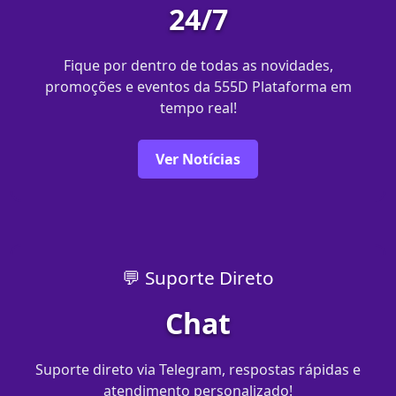
24/7
Fique por dentro de todas as novidades,
promoções e eventos da 555D Plataforma em
tempo real!
Ver Notícias
💬 Suporte Direto
Chat
Suporte direto via Telegram, respostas rápidas e
atendimento personalizado!