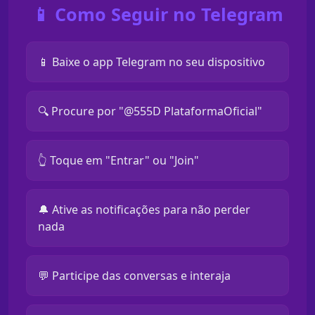
📱 Como Seguir no Telegram
📱 Baixe o app Telegram no seu dispositivo
🔍 Procure por "@555D PlataformaOficial"
👆 Toque em "Entrar" ou "Join"
🔔 Ative as notificações para não perder
nada
💬 Participe das conversas e interaja