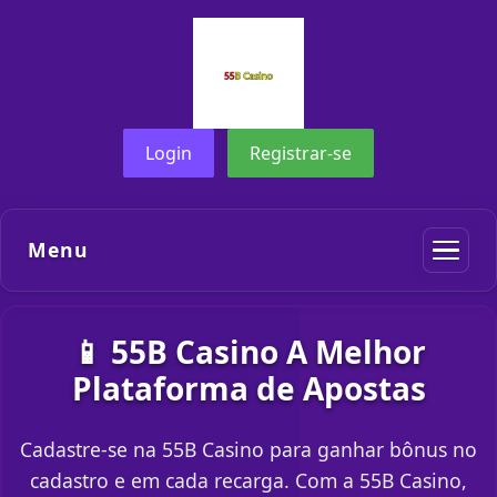
Login
Registrar-se
Menu
📱 55B Casino A Melhor
Plataforma de Apostas
Cadastre-se na 55B Casino para ganhar bônus no
cadastro e em cada recarga. Com a 55B Casino,