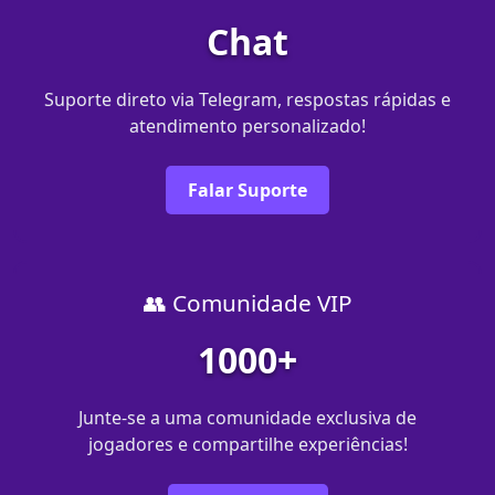
Chat
Suporte direto via Telegram, respostas rápidas e
atendimento personalizado!
Falar Suporte
👥 Comunidade VIP
1000+
Junte-se a uma comunidade exclusiva de
jogadores e compartilhe experiências!