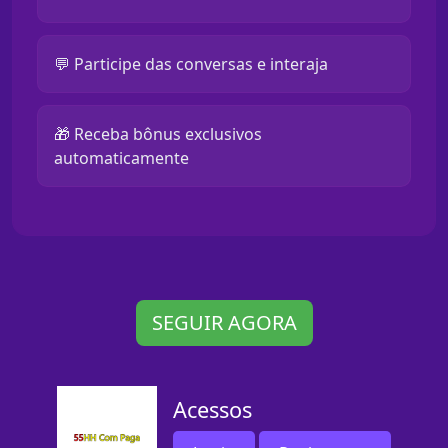
💬 Participe das conversas e interaja
🎁 Receba bônus exclusivos
automaticamente
SEGUIR AGORA
Acessos