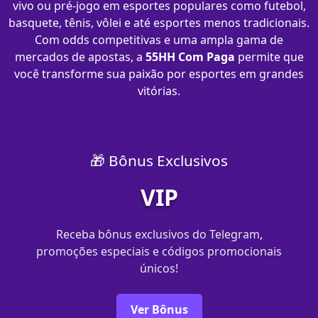
vivo ou pré-jogo em esportes populares como futebol,
basquete, tênis, vôlei e até esportes menos tradicionais.
Com odds competitivas e uma ampla gama de
mercados de apostas, a
55HH Com Paga
permite que
você transforme sua paixão por esportes em grandes
vitórias.
🎁 Bônus Exclusivos
VIP
Receba bônus exclusivos do Telegram,
promoções especiais e códigos promocionais
únicos!
Ver Bônus