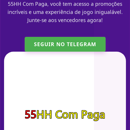
55HH Com Paga, você tem acesso a promoções
incríveis e uma experiência de jogo inigualável.
Junte-se aos vencedores agora!
SEGUIR NO TELEGRAM