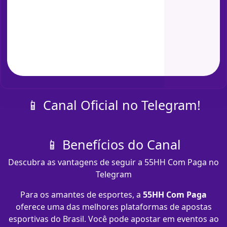
📱 Canal Oficial no Telegram!
📱 Benefícios do Canal
Descubra as vantagens de seguir a 55HH Com Paga no
Telegram
Para os amantes de esportes, a
55HH Com Paga
oferece uma das melhores plataformas de apostas
esportivas do Brasil. Você pode apostar em eventos ao