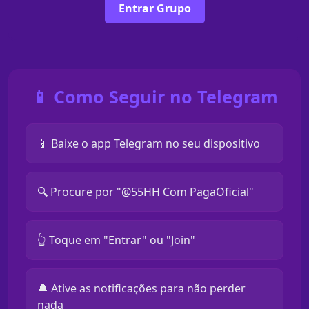
Entrar Grupo
📱 Como Seguir no Telegram
📱 Baixe o app Telegram no seu dispositivo
🔍 Procure por "@55HH Com PagaOficial"
👆 Toque em "Entrar" ou "Join"
🔔 Ative as notificações para não perder
nada