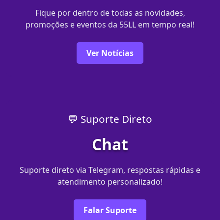
Fique por dentro de todas as novidades,
promoções e eventos da 55LL em tempo real!
Ver Notícias
💬 Suporte Direto
Chat
Suporte direto via Telegram, respostas rápidas e
atendimento personalizado!
Falar Suporte