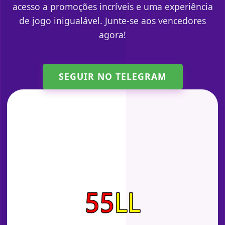
acesso a promoções incríveis e uma experiência
de jogo inigualável. Junte-se aos vencedores
agora!
SEGUIR NO TELEGRAM