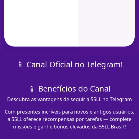
📱 Canal Oficial no Telegram!
📱 Benefícios do Canal
Descubra as vantagens de seguir a 55LL no Telegram
Com presentes incríveis para novos e antigos usuários,
a 55LL oferece recompensas por tarefas — complete
missões e ganhe bônus elevados da 55LL Brasil !