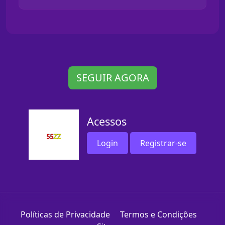
SEGUIR AGORA
Acessos
Login
Registrar-se
Políticas de Privacidade
Termos e Condições