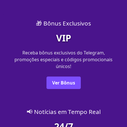
🎁 Bônus Exclusivos
VIP
Receba bônus exclusivos do Telegram,
promoções especiais e códigos promocionais
únicos!
Ver Bônus
📢 Notícias em Tempo Real
24/7