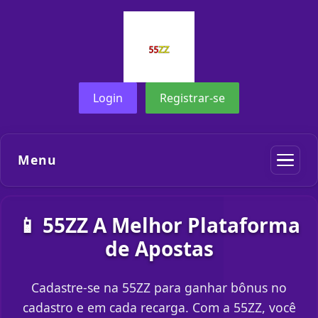
Login
Registrar-se
Menu
📱 55ZZ A Melhor Plataforma
de Apostas
Cadastre-se na 55ZZ para ganhar bônus no
cadastro e em cada recarga. Com a 55ZZ, você