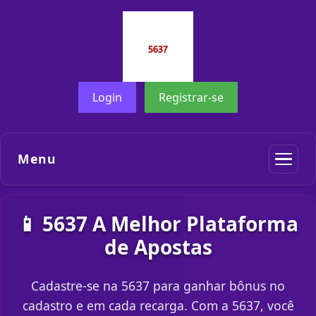
Login
Registrar-se
Menu
📱 5637 A Melhor Plataforma
de Apostas
Cadastre-se na 5637 para ganhar bônus no
cadastro e em cada recarga. Com a 5637, você