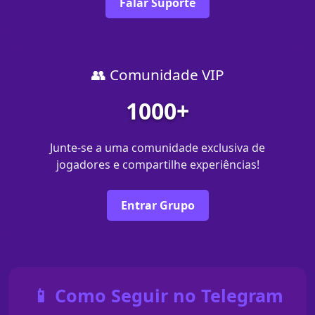
Falar Suporte
👥 Comunidade VIP
1000+
Junte-se a uma comunidade exclusiva de
jogadores e compartilhe experiências!
Entrar Grupo
📱 Como Seguir no Telegram