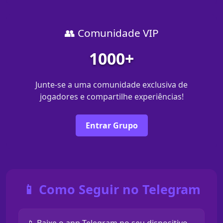
👥 Comunidade VIP
1000+
Junte-se a uma comunidade exclusiva de
jogadores e compartilhe experiências!
Entrar Grupo
📱 Como Seguir no Telegram