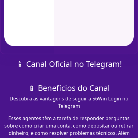
📱 Canal Oficial no Telegram!
📱 Benefícios do Canal
Descubra as vantagens de seguir a 56Win Login no
Telegram
Esses agentes têm a tarefa de responder perguntas
sobre como criar uma conta, como depositar ou retirar
dinheiro, e como resolver problemas técnicos. Além