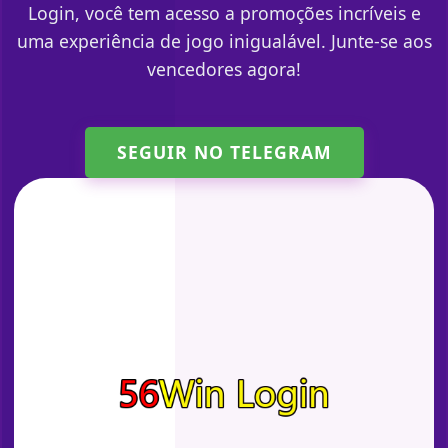
Login, você tem acesso a promoções incríveis e
uma experiência de jogo inigualável. Junte-se aos
vencedores agora!
SEGUIR NO TELEGRAM