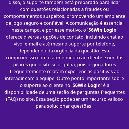
disso, o suporte também está preparado para lidar
com questões relacionadas a fraudes ou
comportamentos suspeitos, promovendo um ambiente
de jogo seguro e confiável. A comunicação é essencial
neste campo, e por esse motivo, o '
56Win Login
'
oferece diversas opções de contato, incluindo chat ao
vivo, e-mail e até mesmo suporte por telefone,
dependendo da urgência da questão. Este
compromisso com o atendimento ao cliente é um dos
pilares que o site se orgulha, pois os jogadores
frequentemente relatam experiências positivas ao
interagir com a equipe. Outro ponto importante sobre
o suporte ao cliente no '
56Win Login
' é a
disponibilidade de uma seção de perguntas frequentes
(FAQ) no site. Essa seção pode ser um recurso valioso
para solucionar questões .