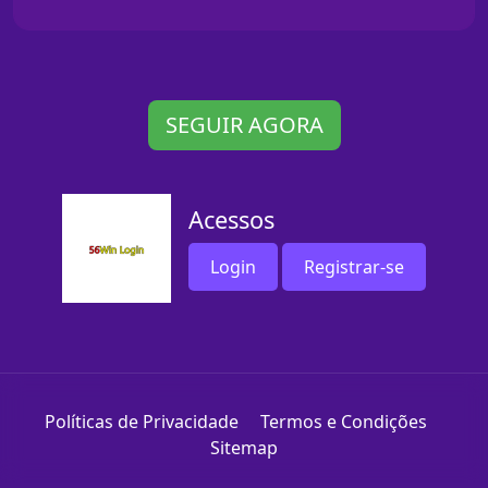
SEGUIR AGORA
Acessos
Login
Registrar-se
Políticas de Privacidade
Termos e Condições
Sitemap