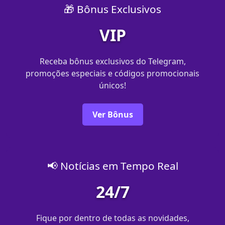
🎁 Bônus Exclusivos
VIP
Receba bônus exclusivos do Telegram,
promoções especiais e códigos promocionais
únicos!
Ver Bônus
📢 Notícias em Tempo Real
24/7
Fique por dentro de todas as novidades,