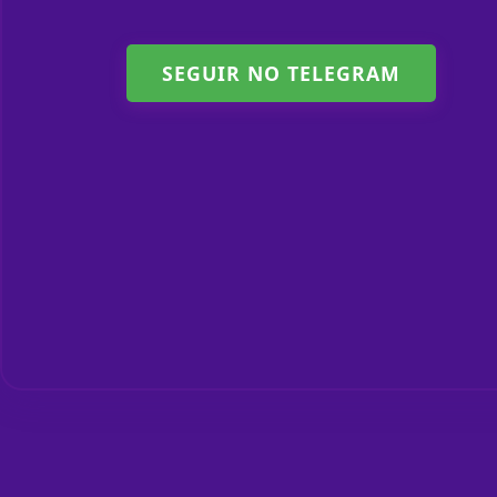
SEGUIR NO TELEGRAM