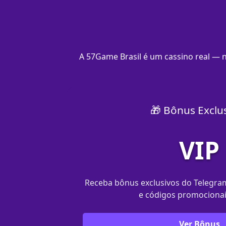
A 57Game Brasil é um cassino real — 
🎁 Bônus Exclu
VIP
Receba bônus exclusivos do Telegra
e códigos promocionai
Ver Bônus