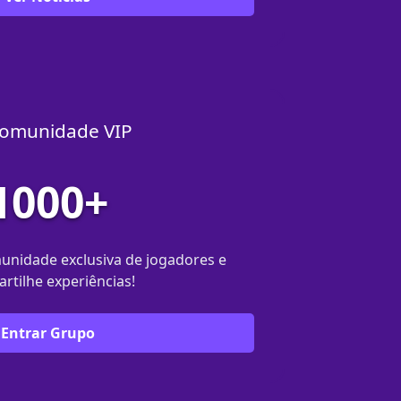
Comunidade VIP
1000+
unidade exclusiva de jogadores e
rtilhe experiências!
Entrar Grupo