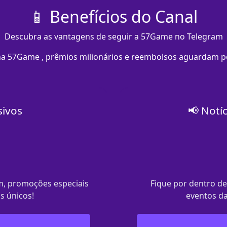
📱 Benefícios do Canal
Descubra as vantagens de seguir a 57Game no Telegram
na 57Game , prêmios milionários e reembolsos aguardam por
sivos
📢 Notí
m, promoções especiais
Fique por dentro d
s únicos!
eventos d