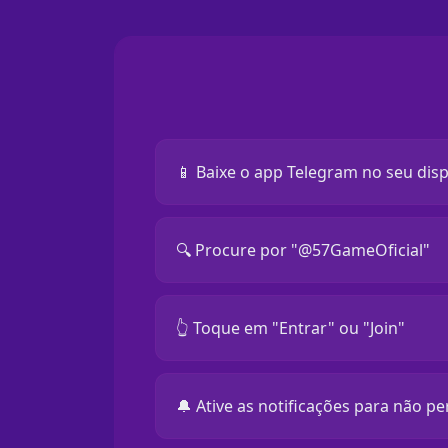
📱 Baixe o app Telegram no seu disp
🔍 Procure por "@57GameOficial"
👆 Toque em "Entrar" ou "Join"
🔔 Ative as notificações para não p