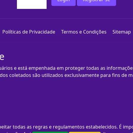
Políticas de Privacidade
Termos e Condições
Sitemap
de
suários e está empenhada em proteger todas as informaçõe
os coletados são utilizados exclusivamente para fins de m
tar todas as regras e regulamentos estabelecidos. É impo