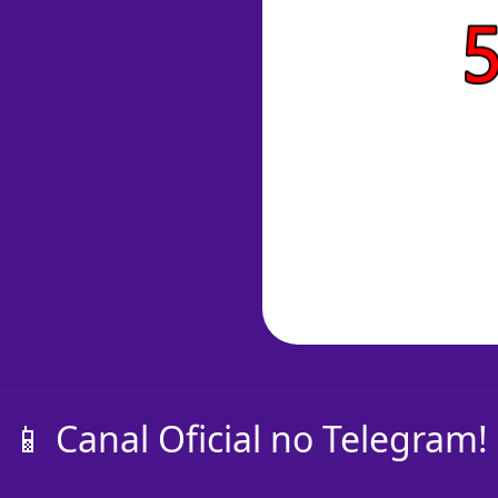
📱 Canal Oficial no Telegram!