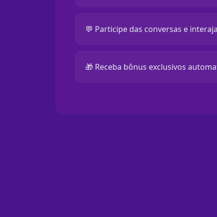
💬 Participe das conversas e interaj
🎁 Receba bônus exclusivos autom