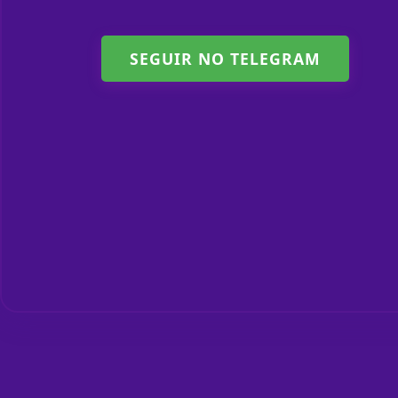
SEGUIR NO TELEGRAM