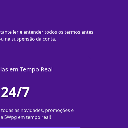
ante ler e entender todos os termos antes
 ou na suspensão da conta.
cias em Tempo Real
24/7
e todas as novidades, promoções e
da 5Wpg em tempo real!