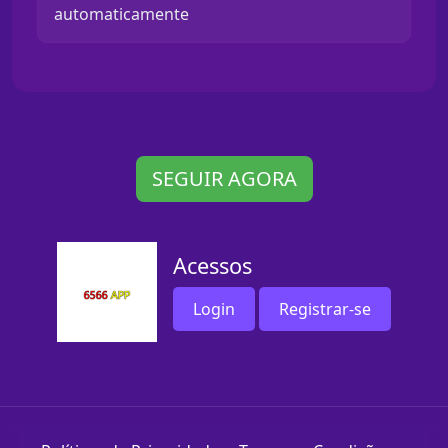
automaticamente
SEGUIR AGORA
Acessos
Login
Registrar-se