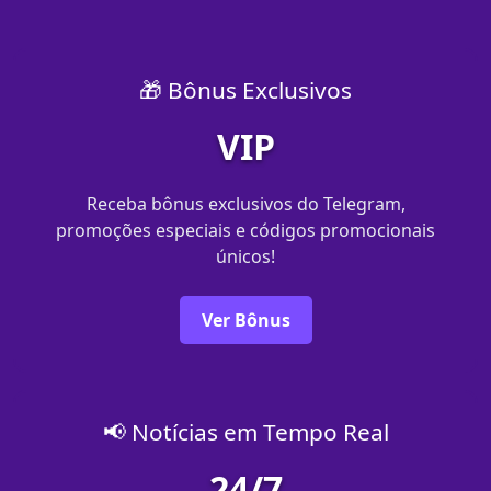
🎁 Bônus Exclusivos
VIP
Receba bônus exclusivos do Telegram,
promoções especiais e códigos promocionais
únicos!
Ver Bônus
📢 Notícias em Tempo Real
24/7