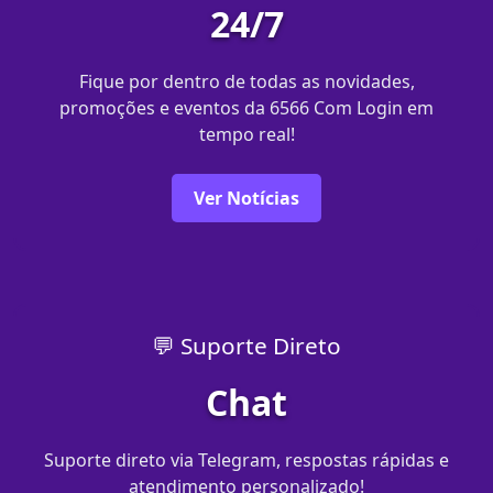
24/7
Fique por dentro de todas as novidades,
promoções e eventos da 6566 Com Login em
tempo real!
Ver Notícias
💬 Suporte Direto
Chat
Suporte direto via Telegram, respostas rápidas e
atendimento personalizado!