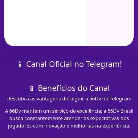
📱 Canal Oficial no Telegram!
📱 Benefícios do Canal
Descubra as vantagens de seguir a 66Dv no Telegram
A 66Dv mantém um serviço de excelência; a 66Dv Brasil
busca constantemente atender às expectativas dos
jogadores com inovação e melhorias na experiência.