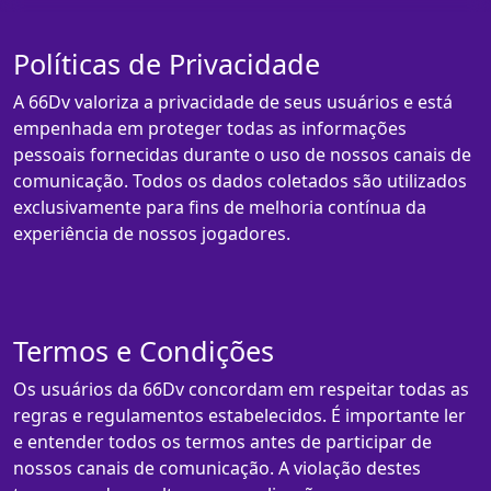
Políticas de Privacidade
A 66Dv valoriza a privacidade de seus usuários e está
empenhada em proteger todas as informações
pessoais fornecidas durante o uso de nossos canais de
comunicação. Todos os dados coletados são utilizados
exclusivamente para fins de melhoria contínua da
experiência de nossos jogadores.
Termos e Condições
Os usuários da 66Dv concordam em respeitar todas as
regras e regulamentos estabelecidos. É importante ler
e entender todos os termos antes de participar de
nossos canais de comunicação. A violação destes