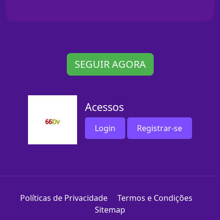
SEGUIR AGORA
Acessos
Login
Registrar-se
Políticas de Privacidade
Termos e Condições
Sitemap