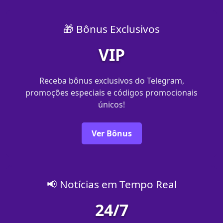
🎁 Bônus Exclusivos
VIP
Receba bônus exclusivos do Telegram,
promoções especiais e códigos promocionais
únicos!
Ver Bônus
📢 Notícias em Tempo Real
24/7