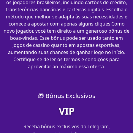
os jogadores brasileiros, incluindo cartões de crédito,
transferências bancárias e carteiras digitais. Escolha o
método que melhor se adapta às suas necessidades e
comece a apostar com apenas alguns cliques.Como
novo jogador, você tem direito a um generoso bônus de
boas-vindas. Esse bônus pode ser usado tanto em
jogos de cassino quanto em apostas esportivas,
aumentando suas chances de ganhar logo no início.
Certifique-se de ler os termos e condições para
aproveitar ao máximo essa oferta.
🎁 Bônus Exclusivos
VIP
Receba bônus exclusivos do Telegram,