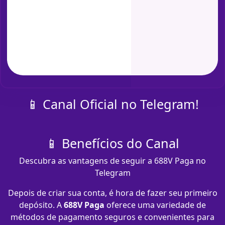
📱 Canal Oficial no Telegram!
📱 Benefícios do Canal
Descubra as vantagens de seguir a 688V Paga no
Telegram
Depois de criar sua conta, é hora de fazer seu primeiro
depósito. A
688V Paga
oferece uma variedade de
métodos de pagamento seguros e convenientes para