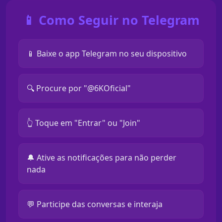
📱 Como Seguir no Telegram
📱 Baixe o app Telegram no seu dispositivo
🔍 Procure por "@6KOficial"
👆 Toque em "Entrar" ou "Join"
🔔 Ative as notificações para não perder
nada
💬 Participe das conversas e interaja