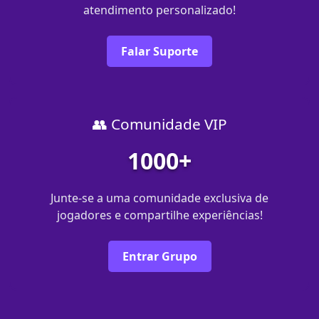
atendimento personalizado!
Falar Suporte
👥 Comunidade VIP
1000+
Junte-se a uma comunidade exclusiva de
jogadores e compartilhe experiências!
Entrar Grupo