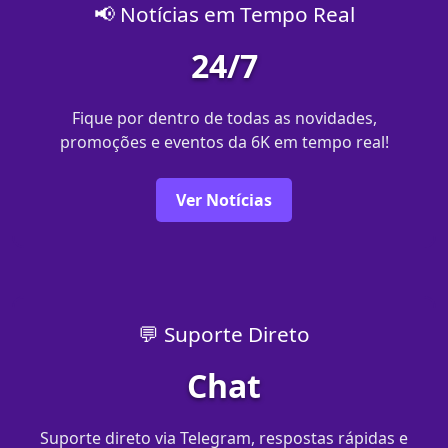
📢 Notícias em Tempo Real
24/7
Fique por dentro de todas as novidades,
promoções e eventos da 6K em tempo real!
Ver Notícias
💬 Suporte Direto
Chat
Suporte direto via Telegram, respostas rápidas e