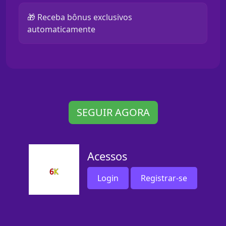
🎁 Receba bônus exclusivos
automaticamente
SEGUIR AGORA
Acessos
Login
Registrar-se