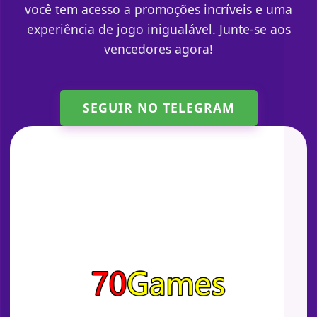
você tem acesso a promoções incríveis e uma
experiência de jogo inigualável. Junte-se aos
vencedores agora!
SEGUIR NO TELEGRAM