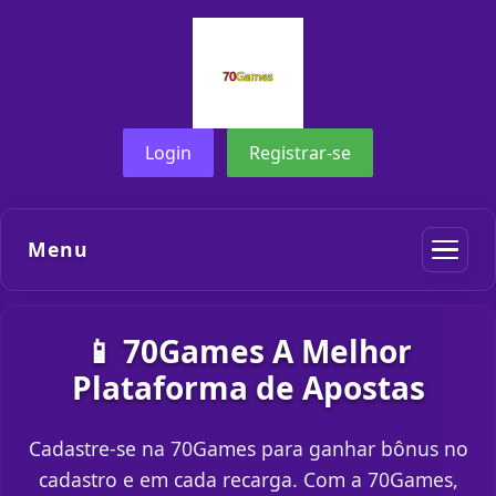
Login
Registrar-se
Menu
📱 70Games A Melhor
Plataforma de Apostas
Cadastre-se na 70Games para ganhar bônus no
cadastro e em cada recarga. Com a 70Games,