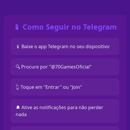
📱 Como Seguir no Telegram
📱 Baixe o app Telegram no seu dispositivo
🔍 Procure por "@70GamesOficial"
👆 Toque em "Entrar" ou "Join"
🔔 Ative as notificações para não perder
nada