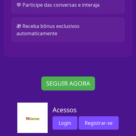
💬 Participe das conversas e interaja
🎁 Receba bônus exclusivos
automaticamente
SEGUIR AGORA
Acessos
Login
Registrar-se