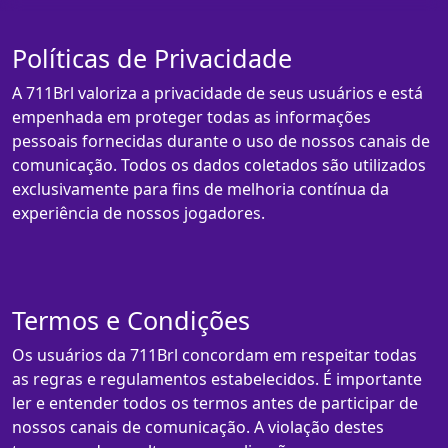
Políticas de Privacidade
A 711Brl valoriza a privacidade de seus usuários e está
empenhada em proteger todas as informações
pessoais fornecidas durante o uso de nossos canais de
comunicação. Todos os dados coletados são utilizados
exclusivamente para fins de melhoria contínua da
experiência de nossos jogadores.
Termos e Condições
Os usuários da 711Brl concordam em respeitar todas
as regras e regulamentos estabelecidos. É importante
ler e entender todos os termos antes de participar de
nossos canais de comunicação. A violação destes