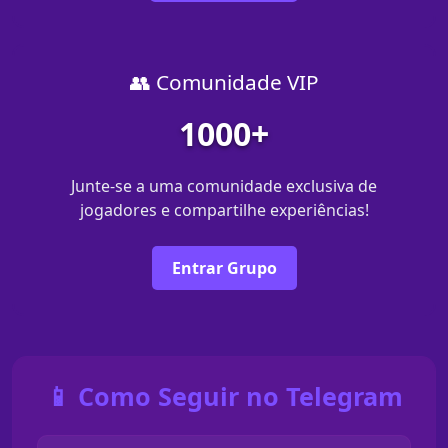
👥 Comunidade VIP
1000+
Junte-se a uma comunidade exclusiva de
jogadores e compartilhe experiências!
Entrar Grupo
📱 Como Seguir no Telegram