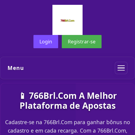
Login
Registrar-se
Menu
📱 766Brl.Com A Melhor
Plataforma de Apostas
Cadastre-se na 766Brl.Com para ganhar bônus no
cadastro e em cada recarga. Com a 766Brl.Com,