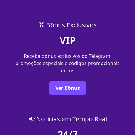
🎁 Bônus Exclusivos
VIP
Receba bônus exclusivos do Telegram,
promoções especiais e códigos promocionais
únicos!
Ver Bônus
📢 Notícias em Tempo Real
24/7