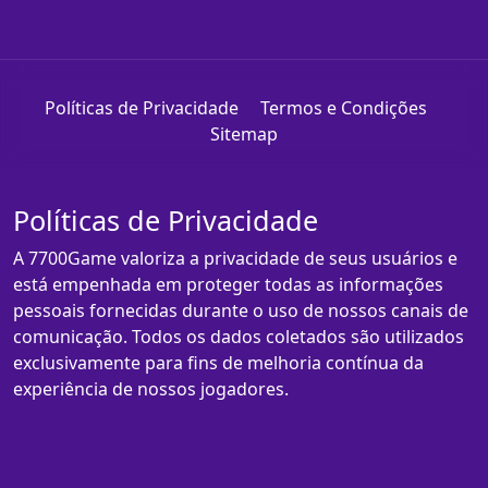
Políticas de Privacidade
Termos e Condições
Sitemap
Políticas de Privacidade
A 7700Game valoriza a privacidade de seus usuários e
está empenhada em proteger todas as informações
pessoais fornecidas durante o uso de nossos canais de
comunicação. Todos os dados coletados são utilizados
exclusivamente para fins de melhoria contínua da
experiência de nossos jogadores.