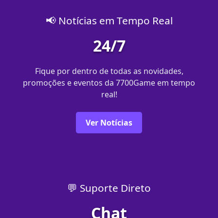
📢 Notícias em Tempo Real
24/7
Fique por dentro de todas as novidades,
promoções e eventos da 7700Game em tempo
real!
Ver Notícias
💬 Suporte Direto
Chat