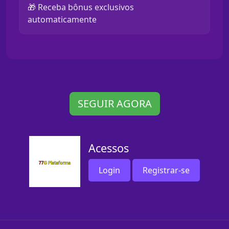
🎁 Receba bônus exclusivos
automaticamente
SEGUIR AGORA
Acessos
Login
Registrar-se