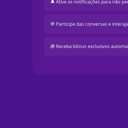
🔔 Ative as notificações para não p
💬 Participe das conversas e interaj
🎁 Receba bônus exclusivos autom