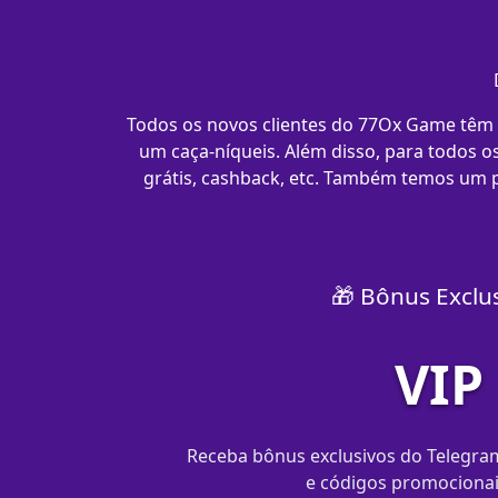
Todos os novos clientes do 77Ox Game têm 
um caça-níqueis. Além disso, para todos
grátis, cashback, etc. Também temos um p
🎁 Bônus Exclu
VIP
Receba bônus exclusivos do Telegra
e códigos promocionai