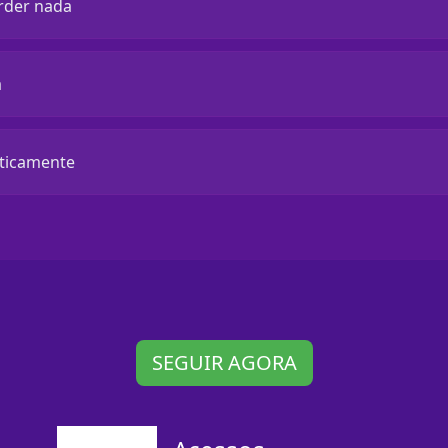
erder nada
a
aticamente
SEGUIR AGORA