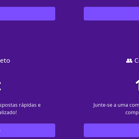
reto
👥 
t
espostas rápidas e
Junte-se a uma com
lizado!
compa
e