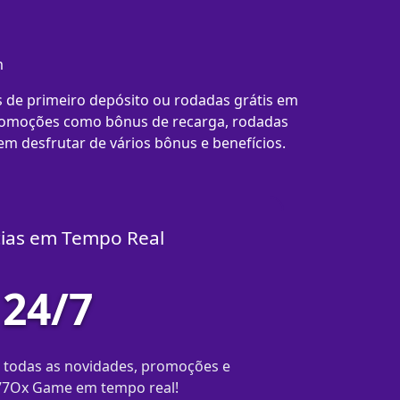
m
 de primeiro depósito ou rodadas grátis em
promoções como bônus de recarga, rodadas
m desfrutar de vários bônus e benefícios.
cias em Tempo Real
24/7
e todas as novidades, promoções e
77Ox Game em tempo real!