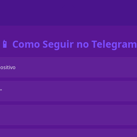
📱 Como Seguir no Telegram
ositivo
"