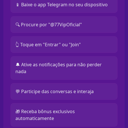
📱 Baixe o app Telegram no seu dispositivo
🔍 Procure por "@77VipOficial"
👆 Toque em "Entrar" ou "Join"
🔔 Ative as notificações para não perder
nada
💬 Participe das conversas e interaja
🎁 Receba bônus exclusivos
automaticamente