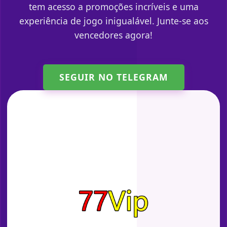
tem acesso a promoções incríveis e uma
experiência de jogo inigualável. Junte-se aos
vencedores agora!
SEGUIR NO TELEGRAM