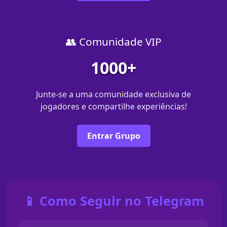
👥 Comunidade VIP
1000+
Junte-se a uma comunidade exclusiva de
jogadores e compartilhe experiências!
Entrar Grupo
📱 Como Seguir no Telegram