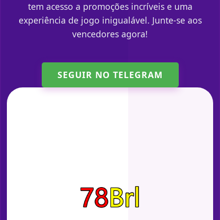
tem acesso a promoções incríveis e uma
experiência de jogo inigualável. Junte-se aos
vencedores agora!
SEGUIR NO TELEGRAM