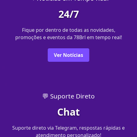
24/7
Fique por dentro de todas as novidades,
promoções e eventos da 78Brl em tempo real!
Ver Notícias
💬 Suporte Direto
Chat
Suporte direto via Telegram, respostas rápidas e
atendimento personalizado!