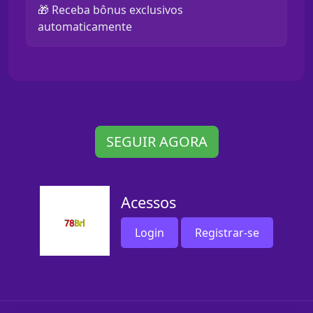
🎁 Receba bônus exclusivos
automaticamente
SEGUIR AGORA
Acessos
Login
Registrar-se