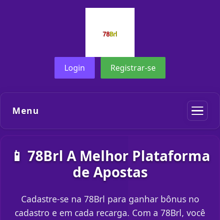
Login
Registrar-se
Menu
📱 78Brl A Melhor Plataforma
de Apostas
Cadastre-se na 78Brl para ganhar bônus no
cadastro e em cada recarga. Com a 78Brl, você