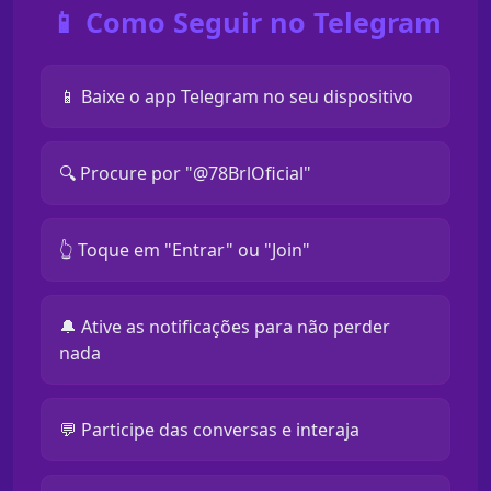
📱 Como Seguir no Telegram
📱 Baixe o app Telegram no seu dispositivo
🔍 Procure por "@78BrlOficial"
👆 Toque em "Entrar" ou "Join"
🔔 Ative as notificações para não perder
nada
💬 Participe das conversas e interaja