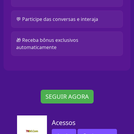
💬 Participe das conversas e interaja
🎁 Receba bônus exclusivos
automaticamente
SEGUIR AGORA
Acessos