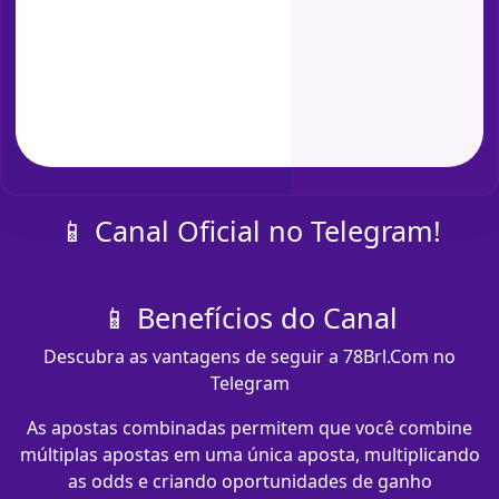
📱 Canal Oficial no Telegram!
📱 Benefícios do Canal
Descubra as vantagens de seguir a 78Brl.Com no
Telegram
As apostas combinadas permitem que você combine
múltiplas apostas em uma única aposta, multiplicando
as odds e criando oportunidades de ganho