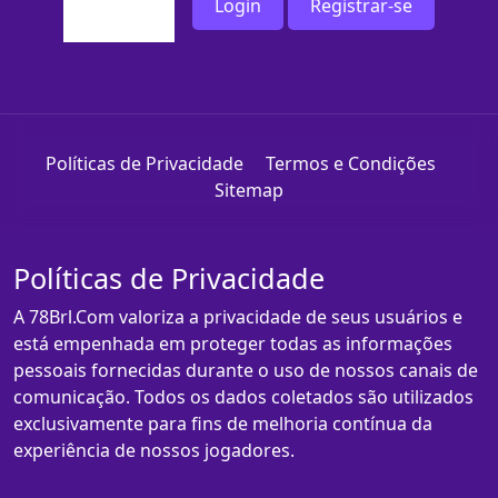
Login
Registrar-se
Políticas de Privacidade
Termos e Condições
Sitemap
Políticas de Privacidade
A 78Brl.Com valoriza a privacidade de seus usuários e
está empenhada em proteger todas as informações
pessoais fornecidas durante o uso de nossos canais de
comunicação. Todos os dados coletados são utilizados
exclusivamente para fins de melhoria contínua da
experiência de nossos jogadores.