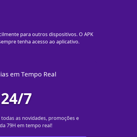
cilmente para outros dispositivos. O APK
sempre tenha acesso ao aplicativo.
cias em Tempo Real
24/7
e todas as novidades, promoções e
 da 79H em tempo real!