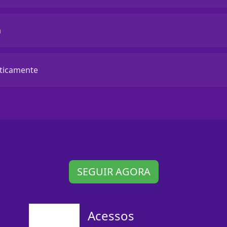
a
aticamente
SEGUIR AGORA
Acessos