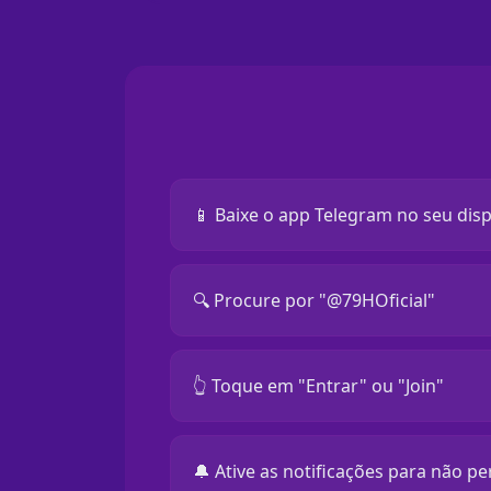
📱 Baixe o app Telegram no seu disp
🔍 Procure por "@79HOficial"
👆 Toque em "Entrar" ou "Join"
🔔 Ative as notificações para não p