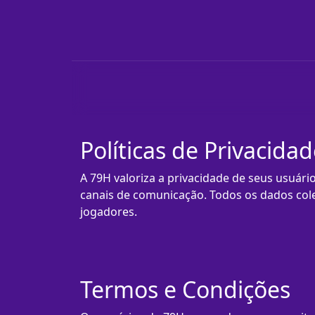
Políticas de Privacida
A 79H valoriza a privacidade de seus usuár
canais de comunicação. Todos os dados cole
jogadores.
Termos e Condições