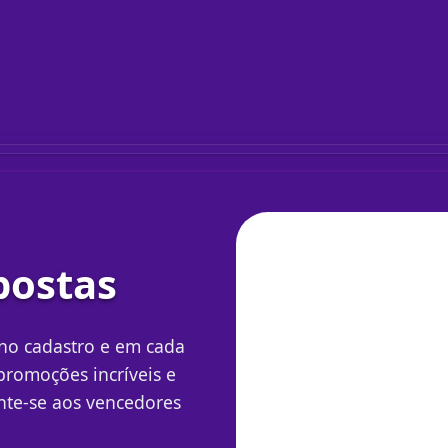
postas
no cadastro e em cada
promoções incríveis e
unte-se aos vencedores