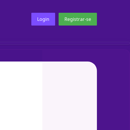
Login
Registrar-se