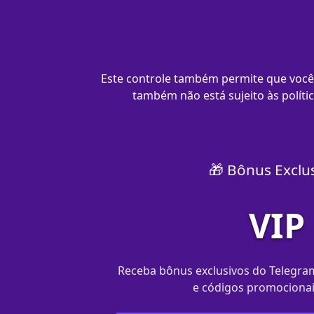
Este controle também permite que você f
também não está sujeito às políti
🎁 Bônus Exclu
VIP
Receba bônus exclusivos do Telegra
e códigos promocionai