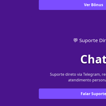
Ver Bônus
💬 Suporte Di
Cha
Suporte direto via Telegram, r
atendimento persona
Falar Suport