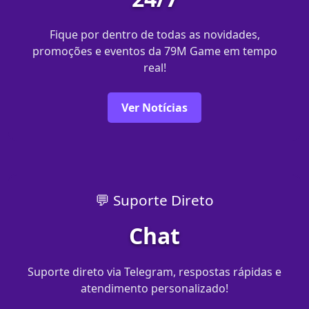
Fique por dentro de todas as novidades,
promoções e eventos da 79M Game em tempo
real!
Ver Notícias
💬 Suporte Direto
Chat
Suporte direto via Telegram, respostas rápidas e
atendimento personalizado!