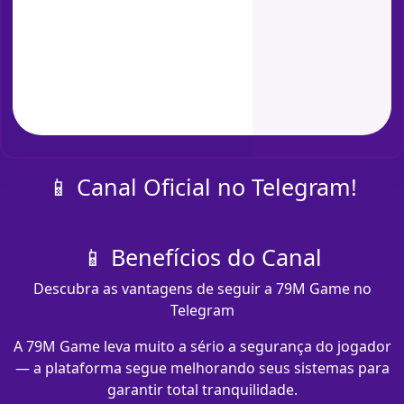
📱 Canal Oficial no Telegram!
📱 Benefícios do Canal
Descubra as vantagens de seguir a 79M Game no
Telegram
A 79M Game leva muito a sério a segurança do jogador
— a plataforma segue melhorando seus sistemas para
garantir total tranquilidade.