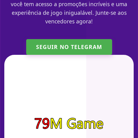
você tem acesso a promoções incríveis e uma
experiência de jogo inigualável. Junte-se aos
vencedores agora!
SEGUIR NO TELEGRAM