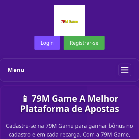
Login
Registrar-se
Menu
📱 79M Game A Melhor
Plataforma de Apostas
Cadastre-se na 79M Game para ganhar bônus no
cadastro e em cada recarga. Com a 79M Game,