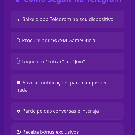
📱 Baixe o app Telegram no seu dispositivo
🔍 Procure por "@79M GameOficial"
👆 Toque em "Entrar" ou "Join"
🔔 Ative as notificações para não perder
nada
💬 Participe das conversas e interaja
🎁 Receba bônus exclusivos