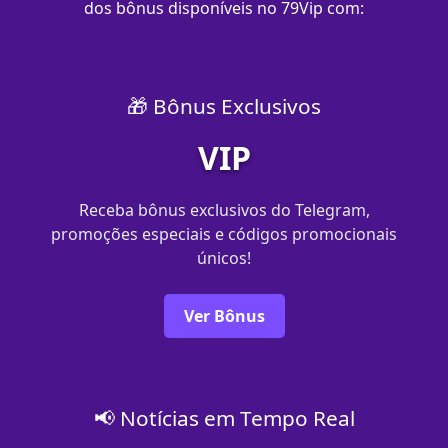
dos bônus disponíveis no 79Vip com​:
🎁 Bônus Exclusivos
VIP
Receba bônus exclusivos do Telegram,
promoções especiais e códigos promocionais
únicos!
Ver Bônus
📢 Notícias em Tempo Real