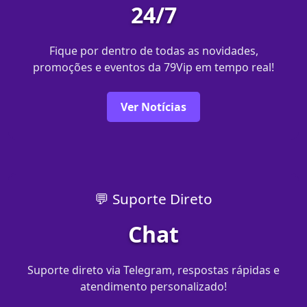
24/7
Fique por dentro de todas as novidades,
promoções e eventos da 79Vip em tempo real!
Ver Notícias
💬 Suporte Direto
Chat
Suporte direto via Telegram, respostas rápidas e
atendimento personalizado!