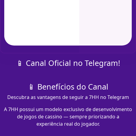
📱 Canal Oficial no Telegram!
📱 Benefícios do Canal
Descubra as vantagens de seguir a 7HH no Telegram
A 7HH possui um modelo exclusivo de desenvolvimento
de jogos de cassino — sempre priorizando a
experiência real do jogador.