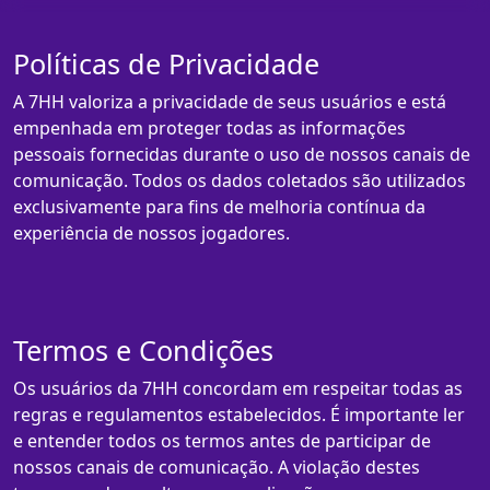
Políticas de Privacidade
A 7HH valoriza a privacidade de seus usuários e está
empenhada em proteger todas as informações
pessoais fornecidas durante o uso de nossos canais de
comunicação. Todos os dados coletados são utilizados
exclusivamente para fins de melhoria contínua da
experiência de nossos jogadores.
Termos e Condições
Os usuários da 7HH concordam em respeitar todas as
regras e regulamentos estabelecidos. É importante ler
e entender todos os termos antes de participar de
nossos canais de comunicação. A violação destes