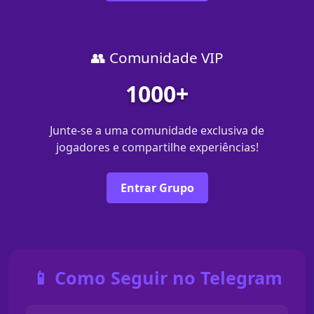
👥 Comunidade VIP
1000+
Junte-se a uma comunidade exclusiva de
jogadores e compartilhe experiências!
Entrar Grupo
📱 Como Seguir no Telegram