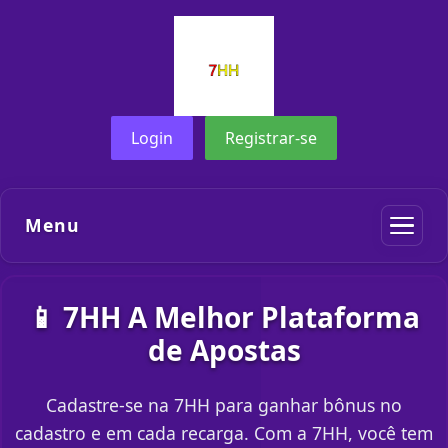
Login
Registrar-se
Menu
📱 7HH A Melhor Plataforma
de Apostas
Cadastre-se na 7HH para ganhar bônus no
cadastro e em cada recarga. Com a 7HH, você tem