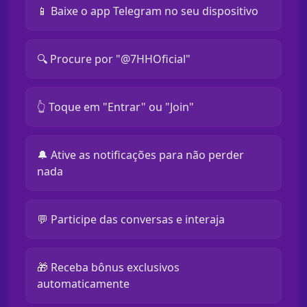
📱 Baixe o app Telegram no seu dispositivo
🔍 Procure por "@7HHOficial"
👆 Toque em "Entrar" ou "Join"
🔔 Ative as notificações para não perder
nada
💬 Participe das conversas e interaja
🎁 Receba bônus exclusivos
automaticamente