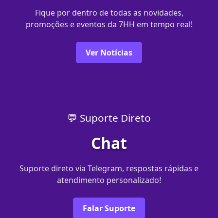
Fique por dentro de todas as novidades,
promoções e eventos da 7HH em tempo real!
Ver Notícias
💬 Suporte Direto
Chat
Suporte direto via Telegram, respostas rápidas e
atendimento personalizado!
Falar Suporte