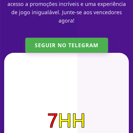
acesso a promoções incríveis e uma experiência
de jogo inigualável. Junte-se aos vencedores
agora!
SEGUIR NO TELEGRAM